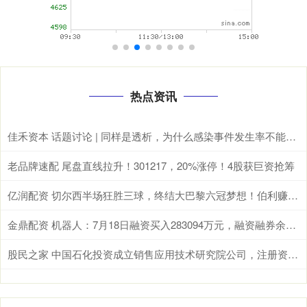
热点资讯
佳禾资本 话题讨论 | 同样是透析，为什么感染事件发生率不能简单“排排坐”？
老品牌速配 尾盘直线拉升！301217，20%涨停！4股获巨资抢筹
亿润配资 切尔西半场狂胜三球，终结大巴黎六冠梦想！伯利赚得1146亿_决赛_比赛_欧冠
金鼎配资 机器人：7月18日融资买入283094万元，融资融券余额1157亿元
股民之家 中国石化投资成立销售应用技术研究院公司，注册资本1亿元