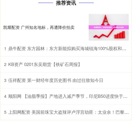
推荐资讯
凯耀配资 广州知名地标，再遭降价拍卖
鼎牛配资 东方园林：东方新能拟购买海城锐海100%股权和电投瑞享80%股权 预计构成重大资产重组
1
KB资产 0201东吴期货【铁矿石周报】
2
伍祥配资 第一财经年度历史图书 由过往致知今日
3
顺阳网 【油脂季报】产地进入减产季节，印尼B50进度快于市场预期，棕榈油易涨难跌
4
上阳网配资 美国前珠宝大盗辣评卢浮宫劫匪：太业余！巴黎珠宝大师费解：又难拆又难卖，他们图什么？
5