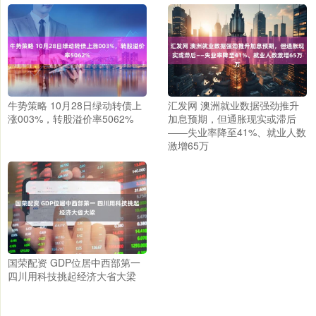
牛势策略 10月28日绿动转债上
汇发网 澳洲就业数据强劲推升
涨003%，转股溢价率5062%
加息预期，但通胀现实或滞后
——失业率降至41%、就业人数
激增65万
国荣配资 GDP位居中西部第一
四川用科技挑起经济大省大梁