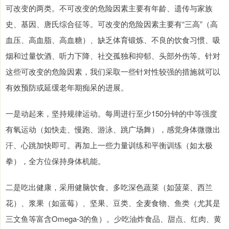
可改变的两类。不可改变的危险因素主要有年龄、遗传与家族
史、基因、唐氏综合征等。可改变的危险因素主要有“三高”（高
血压、高血脂、高血糖）、缺乏体育锻炼、不良的饮食习惯、吸
烟和过量饮酒、听力下降、社交孤独和抑郁、头部外伤等。针对
这些可改变的危险因素，我们采取一些针对性较强的措施就可以
有效预防或延缓老年期痴呆的进展。
一是动起来，坚持规律运动。每周进行至少150分钟的中等强度
有氧运动（如快走、慢跑、游泳、跳广场舞），感觉身体微微出
汗、心跳加快即可。再加上一些力量训练和平衡训练（如太极
拳），全方位保持身体机能。
二是吃出健康，采用健脑饮食。多吃深色蔬菜（如菠菜、西兰
花）、浆果（如蓝莓）、坚果、豆类、全麦食物、鱼类（尤其是
三文鱼等富含Omega-3的鱼）。少吃油炸食品、甜点、红肉、黄