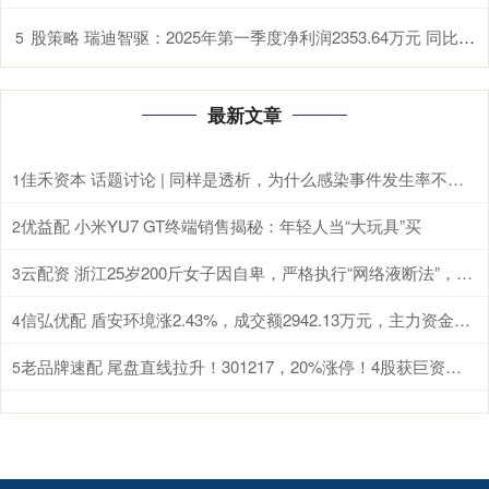
股策略 瑞迪智驱：2025年第一季度净利润2353.64万元 同比下降4.68%
5
最新文章
佳禾资本 话题讨论 | 同样是透析，为什么感染事件发生率不能简单“排排坐”？
1
优益配 小米YU7 GT终端销售揭秘：年轻人当“大玩具”买
2
云配资 浙江25岁200斤女子因自卑，严格执行“网络液断法”，一周瘦了15斤却“差点没命”；医生：这类人要远离网红减肥法
3
信弘优配 盾安环境涨2.43%，成交额2942.13万元，主力资金净流出260.27万元
4
老品牌速配 尾盘直线拉升！301217，20%涨停！4股获巨资抢筹
5