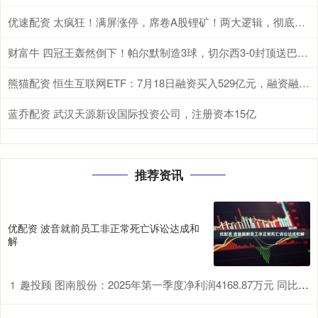
优速配资 太疯狂！满屏涨停，席卷A股锂矿！两大逻辑，彻底引爆！
财富牛 四冠王轰然倒下！帕尔默制造3球，切尔西3-0封顶送巴黎28年耻辱纪录_欧冠_阿森纳_曼城
熊猫配资 恒生互联网ETF：7月18日融资买入529亿元，融资融券余额998亿元
蓝乔配资 武汉天源新设国际投资公司，注册资本15亿
推荐资讯
优配资 波音就前员工非正常死亡诉讼达成和
解
趣投顾 图南股份：2025年第一季度净利润4168.87万元 同比暴跌54.09%
1