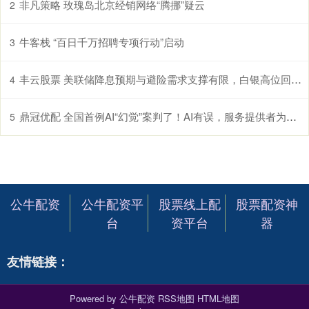
非凡策略 玫瑰岛北京经销网络“腾挪”疑云
2
牛客栈 “百日千万招聘专项行动”启动
3
丰云股票 美联储降息预期与避险需求支撑有限，白银高位回落至53.65美元
4
鼎冠优配 全国首例AI“幻觉”案判了！AI有误，服务提供者为何不担责？
5
公牛配资
公牛配资平
股票线上配
股票配资神
台
资平台
器
友情链接：
Powered by
公牛配资
RSS地图
HTML地图