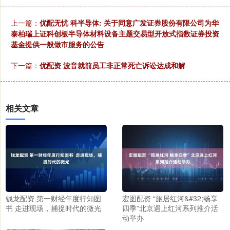
上一篇：
优配无忧 科半导体: 关于同意广发证券股份有限公司为华
泰柏瑞上证科创板半导体材料设备主题交易型开放式指数证券投资
基金提供一般做市服务的公告
下一篇：
优配资 波音就前员工非正常死亡诉讼达成和解
相关文章
钱龙配资 第一财经年度行知图
宏图配资 “旅居红河&#32;畅享
书 走进现场，捕捉时代的微光
四季”北京遇上红河系列推介活
动举办