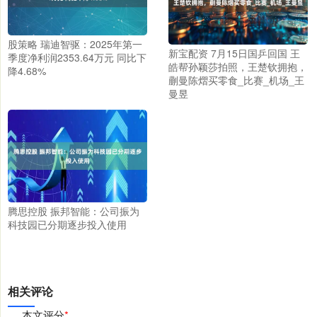
股策略 瑞迪智驱：2025年第一
新宝配资 7月15日国乒回国 王
季度净利润2353.64万元 同比下
皓帮孙颖莎拍照，王楚钦拥抱，
降4.68%
蒯曼陈熠买零食_比赛_机场_王
曼昱
腾思控股 振邦智能：公司振为
科技园已分期逐步投入使用
相关评论
本文评分
*