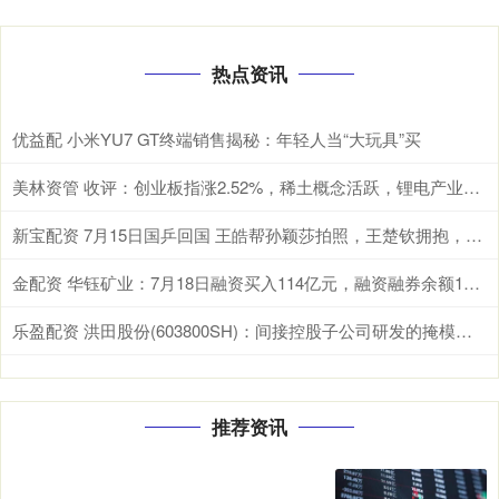
热点资讯
优益配 小米YU7 GT终端销售揭秘：年轻人当“大玩具”买
美林资管 收评：创业板指涨2.52%，稀土概念活跃，锂电产业链股爆发
新宝配资 7月15日国乒回国 王皓帮孙颖莎拍照，王楚钦拥抱，蒯曼陈熠买零食_比赛_机场_王曼昱
金配资 华钰矿业：7月18日融资买入114亿元，融资融券余额1844亿元
乐盈配资 洪田股份(603800SH)：间接控股子公司研发的掩模版和玻璃基板设备订单金额约为375万元
推荐资讯