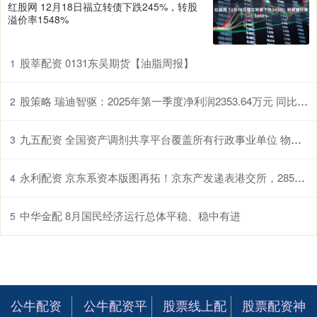
红股网 12月18日福立转债下跌245%，转股
溢价率1548%
股莘配资 0131东吴期货【油脂周报】
1
股策略 瑞迪智驱：2025年第一季度净利润2353.64万元 同比下降4.68%
2
九五配资 全国资产调剂共享平台覆盖所有行政事业单位 物尽其用，唤醒“沉睡”资产（大数据观察）
3
永利配资 京东系资本版图再拓！京东产发递表港交所，285个基建项目出租率超90%|港E声
4
中华金配 8月国民经济运行总体平稳、稳中有进
5
公牛配资
公牛配资平
股票线上配
股票配资神