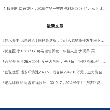
股策略 瑞迪智驱：2025年第一季度净利润2353.64万元 同比下降4.68%
5
最新文章
佳禾资本 话题讨论 | 同样是透析，为什么感染事件发生率不能简单“排排坐”？
1
优益配 小米YU7 GT终端销售揭秘：年轻人当“大玩具”买
2
云配资 浙江25岁200斤女子因自卑，严格执行“网络液断法”，一周瘦了15斤却“差点没命”；医生：这类人要远离网红减肥法
3
信弘优配 盾安环境涨2.43%，成交额2942.13万元，主力资金净流出260.27万元
4
老品牌速配 尾盘直线拉升！301217，20%涨停！4股获巨资抢筹
5