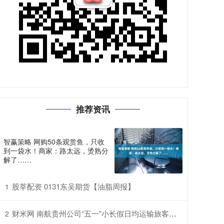
推荐资讯
智赢策略 网购50条观赏鱼，只收
到一袋水！商家：路太远，烫熟分
解了……
股莘配资 0131东吴期货【油脂周报】
1
财米网 南航贵州公司“五一”小长假日均运输旅客同比增长21.7%
2