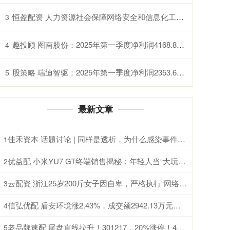
恒盈配资 人力资源社会保障网络安全和信息化工作座谈会在长沙召开
3
趣投顾 图南股份：2025年第一季度净利润4168.87万元 同比暴跌54.09%
4
股策略 瑞迪智驱：2025年第一季度净利润2353.64万元 同比下降4.68%
5
最新文章
佳禾资本 话题讨论 | 同样是透析，为什么感染事件发生率不能简单“排排坐”？
1
优益配 小米YU7 GT终端销售揭秘：年轻人当“大玩具”买
2
云配资 浙江25岁200斤女子因自卑，严格执行“网络液断法”，一周瘦了15斤却“差点没命”；医生：这类人要远离网红减肥法
3
信弘优配 盾安环境涨2.43%，成交额2942.13万元，主力资金净流出260.27万元
4
老品牌速配 尾盘直线拉升！301217，20%涨停！4股获巨资抢筹
5