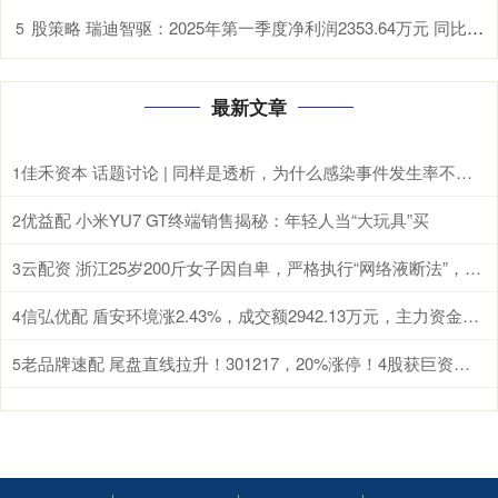
股策略 瑞迪智驱：2025年第一季度净利润2353.64万元 同比下降4.68%
5
最新文章
佳禾资本 话题讨论 | 同样是透析，为什么感染事件发生率不能简单“排排坐”？
1
优益配 小米YU7 GT终端销售揭秘：年轻人当“大玩具”买
2
云配资 浙江25岁200斤女子因自卑，严格执行“网络液断法”，一周瘦了15斤却“差点没命”；医生：这类人要远离网红减肥法
3
信弘优配 盾安环境涨2.43%，成交额2942.13万元，主力资金净流出260.27万元
4
老品牌速配 尾盘直线拉升！301217，20%涨停！4股获巨资抢筹
5