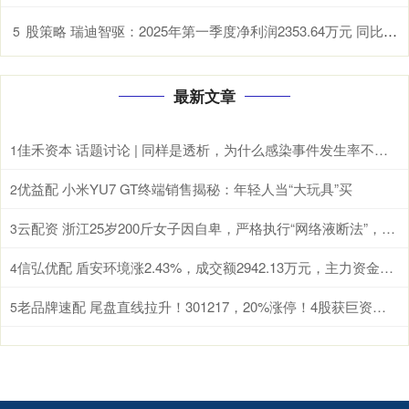
股策略 瑞迪智驱：2025年第一季度净利润2353.64万元 同比下降4.68%
5
最新文章
佳禾资本 话题讨论 | 同样是透析，为什么感染事件发生率不能简单“排排坐”？
1
优益配 小米YU7 GT终端销售揭秘：年轻人当“大玩具”买
2
云配资 浙江25岁200斤女子因自卑，严格执行“网络液断法”，一周瘦了15斤却“差点没命”；医生：这类人要远离网红减肥法
3
信弘优配 盾安环境涨2.43%，成交额2942.13万元，主力资金净流出260.27万元
4
老品牌速配 尾盘直线拉升！301217，20%涨停！4股获巨资抢筹
5